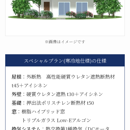
※画像はイメージです
スペシャルプラン(寒冷地仕様)の仕様
屋根
：外断熱 高性能硬質ウレタン遮熱断熱材
t45＋アイシネン
外壁
：硬質ウレタン遮熱 t30＋アイシネン
基礎
：押出法ポリスチレン断熱材 t50
窓
：樹脂ハイブリッド窓
トリプルガラス Low-Eアルゴン
換気システム
：熱交換第1種換気（DCモータ