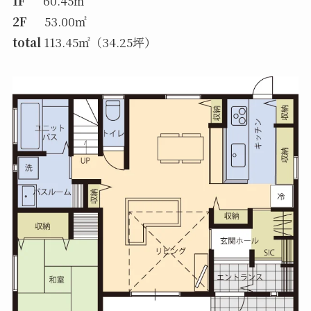
1F
60.45㎡
2F
53.00㎡
total
113.45㎡（34.25坪）