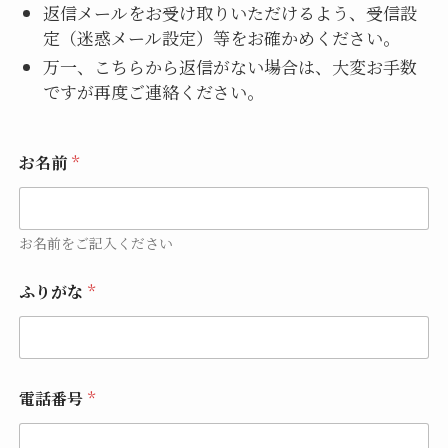
返信メールをお受け取りいただけるよう、受信設
定（迷惑メール設定）等をお確かめください。
万一、こちらから返信がない場合は、大変お手数
ですが再度ご連絡ください。
お名前
*
お名前をご記入ください
*
ふりがな
*
ご
意
見
や
ご
質
電話番号
*
問
メ
ー